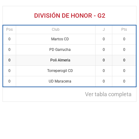
DIVISIÓN DE HONOR - G2
Pos
Club
J
Pts
Martos CD
0
0
0
PD Garrucha
0
0
0
Poli Almeria
0
0
0
Torreperogil CD
0
0
0
UD Maracena
0
0
0
Ver tabla completa