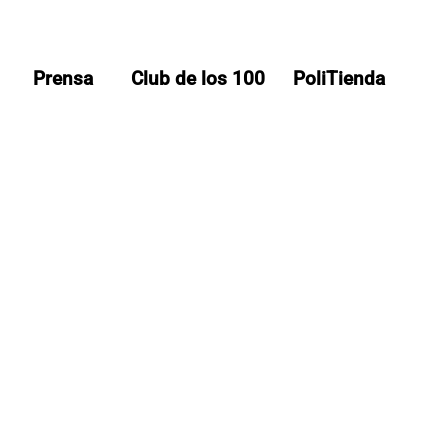
Prensa
Club de los 100
PoliTienda