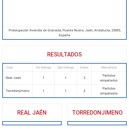
Prolongación Avenida de Granada, Puente Nuevo, Jaén, Andalucía, 23003,
España
RESULTADOS
Club
1er tiempo
2do tiempo
Goles
Resultado
Partidos
Real Jaén
1
1
2
empatados
Partidos
Torredonjimeno
1
1
2
empatados
REAL JAÉN
TORREDONJIMENO