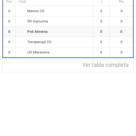
Pos
Club
J
Pts
Martos CD
0
0
0
PD Garrucha
0
0
0
Poli Almeria
0
0
0
Torreperogil CD
0
0
0
UD Maracena
0
0
0
Ver tabla completa