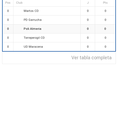
Pos
Club
J
Pts
Martos CD
0
0
0
PD Garrucha
0
0
0
Poli Almeria
0
0
0
Torreperogil CD
0
0
0
UD Maracena
0
0
0
Ver tabla completa