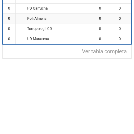
PD Garrucha
0
0
0
Poli Almeria
0
0
0
Torreperogil CD
0
0
0
UD Maracena
0
0
0
Ver tabla completa