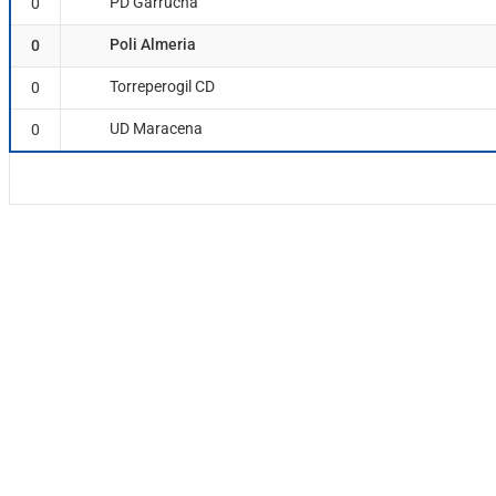
PD Garrucha
0
Poli Almeria
0
Torreperogil CD
0
UD Maracena
0