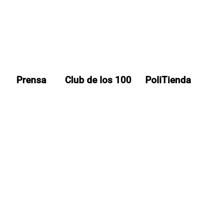
Prensa
Club de los 100
PoliTienda