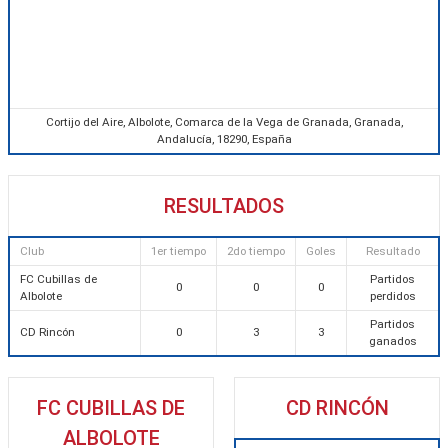
Cortijo del Aire, Albolote, Comarca de la Vega de Granada, Granada,
Andalucía, 18290, España
RESULTADOS
Club
1er tiempo
2do tiempo
Goles
Resultado
FC Cubillas de
Partidos
0
0
0
Albolote
perdidos
Partidos
CD Rincón
0
3
3
ganados
FC CUBILLAS DE
CD RINCÓN
ALBOLOTE