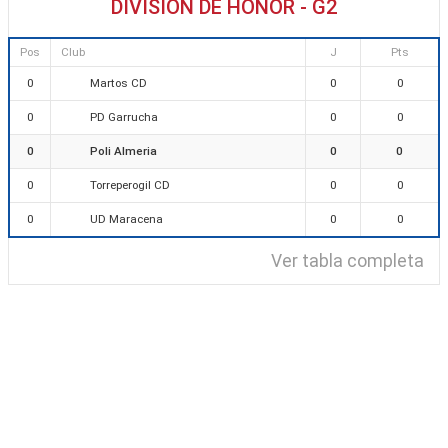
DIVISIÓN DE HONOR - G2
Pos
Club
J
Pts
Martos CD
0
0
0
PD Garrucha
0
0
0
Poli Almeria
0
0
0
Torreperogil CD
0
0
0
UD Maracena
0
0
0
Ver tabla completa