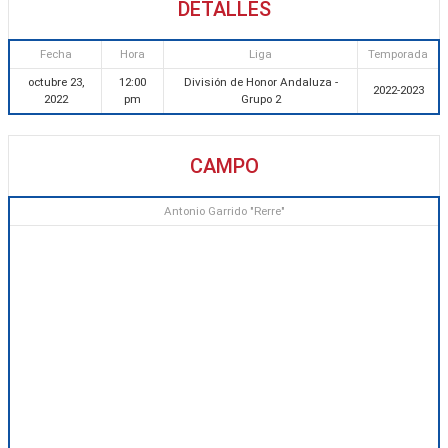
DETALLES
Fecha
Hora
Liga
Temporada
octubre 23,
12:00
División de Honor Andaluza -
2022-2023
2022
pm
Grupo 2
CAMPO
Antonio Garrido "Rerre"