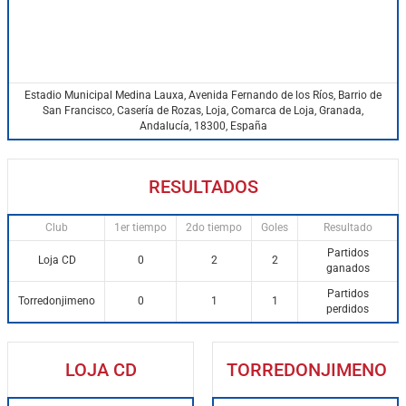
Estadio Municipal Medina Lauxa, Avenida Fernando de los Ríos, Barrio de
San Francisco, Casería de Rozas, Loja, Comarca de Loja, Granada,
Andalucía, 18300, España
RESULTADOS
Club
1er tiempo
2do tiempo
Goles
Resultado
Partidos
Loja CD
0
2
2
ganados
Partidos
Torredonjimeno
0
1
1
perdidos
LOJA CD
TORREDONJIMENO