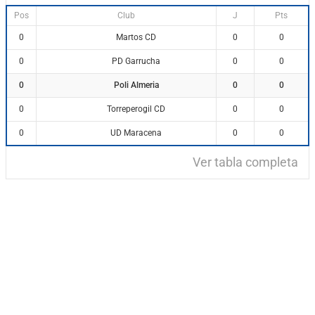
Pos
Club
J
Pts
Martos CD
0
0
0
PD Garrucha
0
0
0
Poli Almeria
0
0
0
Torreperogil CD
0
0
0
UD Maracena
0
0
0
Ver tabla completa