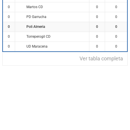
Martos CD
0
0
0
PD Garrucha
0
0
0
Poli Almeria
0
0
0
Torreperogil CD
0
0
0
UD Maracena
0
0
0
Ver tabla completa