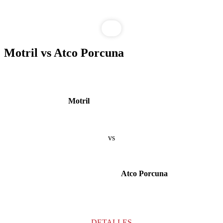
Saltar
Motril vs Atco Porcuna
al
contenido
Motril
vs
Atco Porcuna
DETALLES