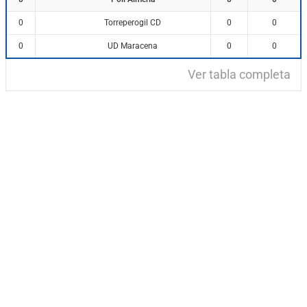
Torreperogil CD
0
0
0
UD Maracena
0
0
0
Ver tabla completa