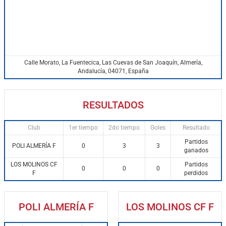
Calle Morato, La Fuentecica, Las Cuevas de San Joaquín, Almería,
Andalucía, 04071, España
RESULTADOS
Club
1er tiempo
2do tiempo
Goles
Resultado
Partidos
POLI ALMERÍA F
0
3
3
ganados
LOS MOLINOS CF
Partidos
0
0
0
F
perdidos
POLI ALMERÍA F
LOS MOLINOS CF F