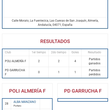
Calle Morato, La Fuentecica, Las Cuevas de San Joaquín, Almería,
Andalucía, 04071, España
RESULTADOS
Club
1er tiempo
2do tiempo
Goles
Resultado
Partidos
POLI ALMERÍA F
2
2
4
ganados
PD GARRUCHA
Partidos
0
1
1
F
perdidos
POLI ALMERÍA F
PD GARRUCHA F
ALBA MANZANO
28
Portero