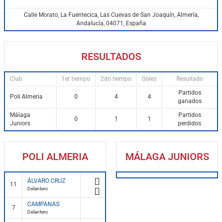
Calle Morato, La Fuentecica, Las Cuevas de San Joaquín, Almería,
Andalucía, 04071, España
RESULTADOS
Club
1er tiempo
2do tiempo
Goles
Resultado
Partidos
Poli Almeria
0
4
4
ganados
Málaga
Partidos
0
1
1
Juniors
perdidos
POLI ALMERIA
MÁLAGA JUNIORS
ÁLVARO CRUZ
11
Delantero
CAMPANAS
7
Delantero