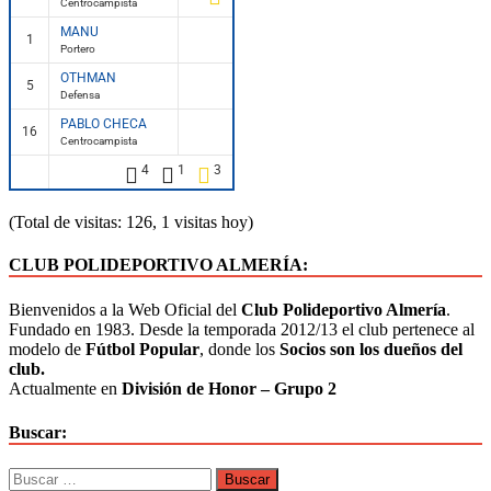
Centrocampista
MANU
1
Portero
OTHMAN
5
Defensa
PABLO CHECA
16
Centrocampista
4
1
3
(Total de visitas: 126, 1 visitas hoy)
CLUB POLIDEPORTIVO ALMERÍA:
Bienvenidos a la Web Oficial del
Club Polideportivo Almería
.
Fundado en 1983. Desde la temporada 2012/13 el club pertenece al
modelo de
Fútbol Popular
, donde los
Socios son los dueños del
club.
Actualmente en
División de Honor – Grupo 2
Buscar: