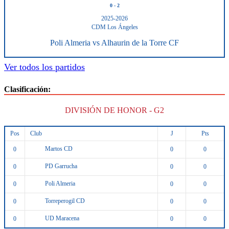
0
-
2
2025-2026
CDM Los Ángeles
Poli Almeria vs Alhaurin de la Torre CF
Ver todos los partidos
Clasificación:
DIVISIÓN DE HONOR - G2
Pos
Club
J
Pts
Martos CD
0
0
0
PD Garrucha
0
0
0
Poli Almeria
0
0
0
Torreperogil CD
0
0
0
UD Maracena
0
0
0