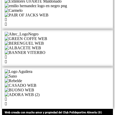
Web creada con mucho amor y propiedad del Club Polideportivo Almería ⟨©⟩