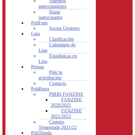
Nuestros
patrocinadores
Hazte
patrocinador
PoliFans
Socios Gestores
Liga
Clasificación
Calendario de
Liga
Estadísticas en
Liga
Prensa
Pide tu
acreditación
Contacto
PoliBarra
PIRRI FANZINE
FANZINE
2020/2021
FANZINE
2021/2022
Carteles
Temporada 2021/22
PoliTienda