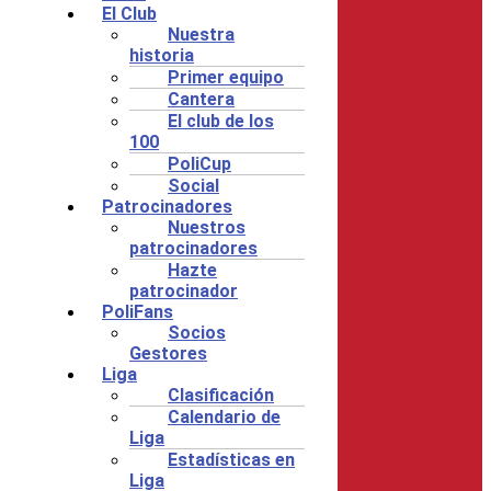
El Club
Nuestra
historia
Primer equipo
Cantera
El club de los
100
PoliCup
Social
Patrocinadores
Nuestros
patrocinadores
Hazte
patrocinador
PoliFans
Socios
Gestores
Liga
Clasificación
Calendario de
Liga
Estadísticas en
Liga