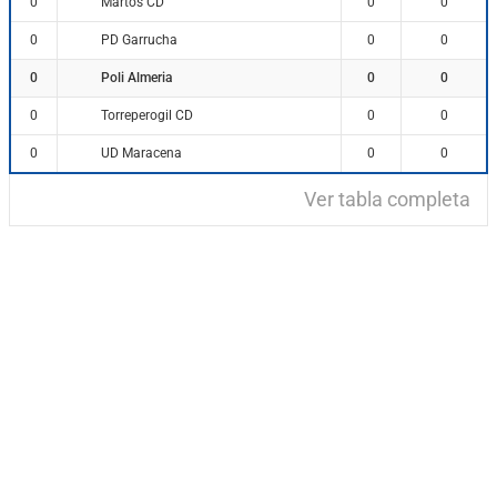
Martos CD
0
0
0
PD Garrucha
0
0
0
Poli Almeria
0
0
0
Torreperogil CD
0
0
0
UD Maracena
0
0
0
Ver tabla completa