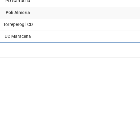
PD Garrucha
Poli Almeria
Torreperogil CD
UD Maracena