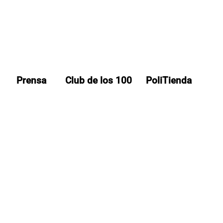
Prensa
Club de los 100
PoliTienda