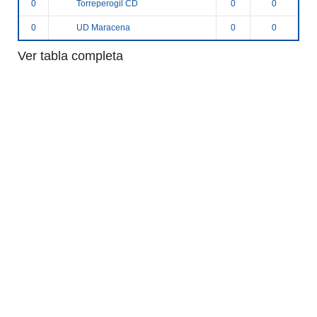
Torreperogil CD
0
0
0
UD Maracena
0
0
0
Ver tabla completa