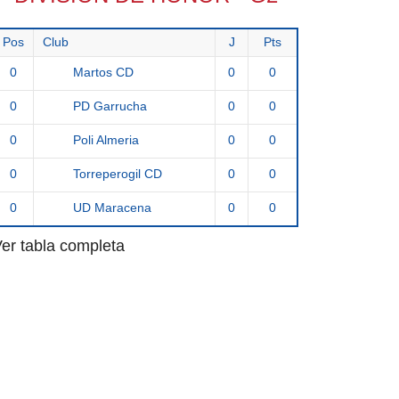
Pos
Club
J
Pts
0
0
0
Martos CD
0
0
0
PD Garrucha
0
0
0
Poli Almeria
0
0
0
Torreperogil CD
0
0
0
UD Maracena
er tabla completa