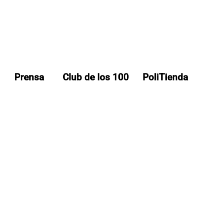
Prensa
Club de los 100
PoliTienda