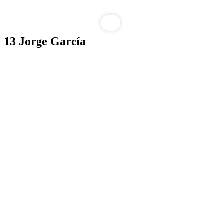
Saltar
13
Jorge García
al
contenido