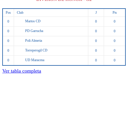
Pos
Club
J
Pts
Martos CD
0
0
0
PD Garrucha
0
0
0
Poli Almeria
0
0
0
Torreperogil CD
0
0
0
UD Maracena
0
0
0
Ver tabla completa