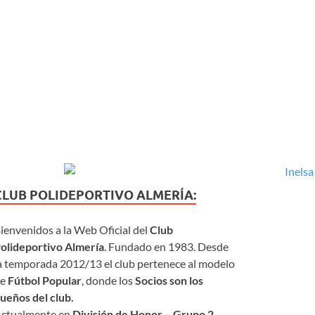
CLUB POLIDEPORTIVO ALMERÍA:
ienvenidos a la Web Oficial del
Club
olideportivo Almería
. Fundado en 1983. Desde
a temporada 2012/13 el club pertenece al modelo
de
Fútbol Popular
, donde los
Socios son los
ueños del club.
ctualmente en
División de Honor – Grupo 2