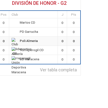
DIVISIÓN DE HONOR - G2
Pos
Club
J
Pts
Martos CD
0
0
0
PD Garrucha
0
0
0
Poli Almeria
0
0
0
Torreperogil CD
0
0
0
UD Maracena
0
0
0
Ver tabla completa