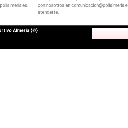
olialmeria.es.
con nosotros en comunicacion@polialmeria.
atenderte.
rtivo Almería ⟨©⟩