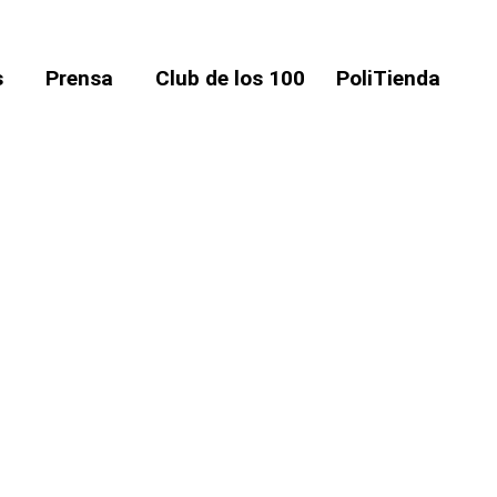
s
Prensa
Club de los 100
PoliTienda