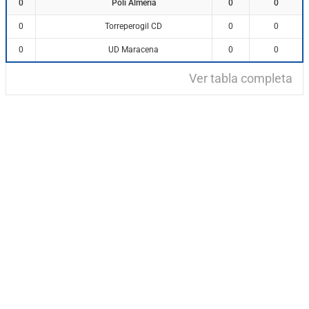
Poli Almeria
0
0
0
Torreperogil CD
0
0
0
UD Maracena
0
0
0
Ver tabla completa