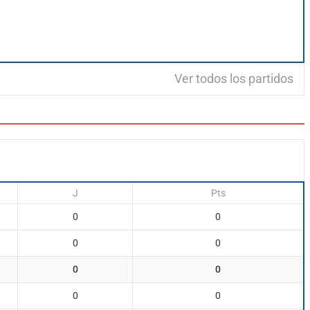
Ver todos los partidos
J
Pts
0
0
0
0
0
0
0
0