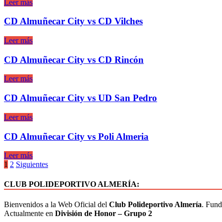
Leer más
CD Almuñecar City vs CD Vilches
Leer más
CD Almuñecar City vs CD Rincón
Leer más
CD Almuñecar City vs UD San Pedro
Leer más
CD Almuñecar City vs Poli Almeria
Leer más
1
2
Siguientes
CLUB POLIDEPORTIVO ALMERÍA:
Bienvenidos a la Web Oficial del
Club Polideportivo Almería
. Fund
Actualmente en
División de Honor – Grupo 2