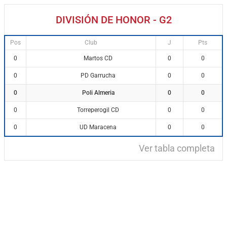
DIVISIÓN DE HONOR - G2
Pos
Club
J
Pts
Martos CD
0
0
0
PD Garrucha
0
0
0
Poli Almeria
0
0
0
Torreperogil CD
0
0
0
UD Maracena
0
0
0
Ver tabla completa