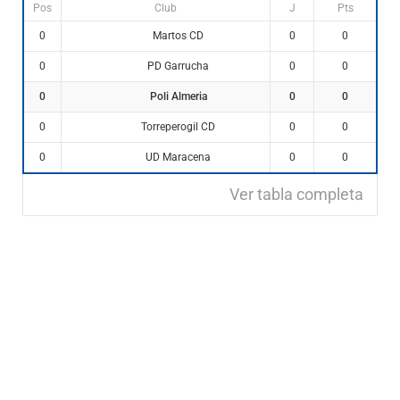
Pos
Club
J
Pts
Martos CD
0
0
0
PD Garrucha
0
0
0
Poli Almeria
0
0
0
Torreperogil CD
0
0
0
UD Maracena
0
0
0
Ver tabla completa