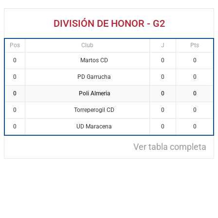
DIVISIÓN DE HONOR - G2
Pos
Club
J
Pts
Martos CD
0
0
0
PD Garrucha
0
0
0
Poli Almeria
0
0
0
Torreperogil CD
0
0
0
UD Maracena
0
0
0
Ver tabla completa