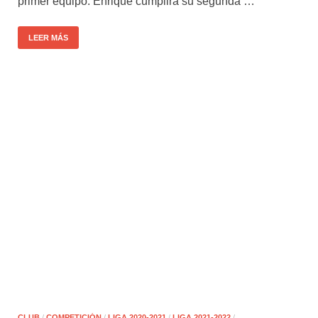
primer equipo. Enrique cumplirá su segunda …
LEER MÁS
CLUB
/
COMPETICIÓN
/
LIGA 2020-2021
/
LIGA 2021-2022
/