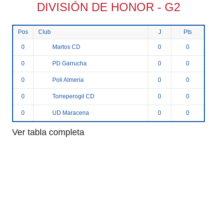
DIVISIÓN DE HONOR - G2
Pos
Club
J
Pts
Martos CD
0
0
0
PD Garrucha
0
0
0
Poli Almeria
0
0
0
Torreperogil CD
0
0
0
UD Maracena
0
0
0
Ver tabla completa