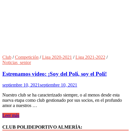
Club
/
Competición
/
Liga 2020-2021
/
Liga 2021-2022
/
Noticias_senior
Estrenamos video: ¡Soy del Poli, soy el Poli!
septiembre 10, 2021
septiembre 10, 2021
Nuestro club se ha caracterizado siempre, o al menos desde esta
nueva etapa como club gestionado por sus socios, en el profundo
amor a nuestros …
Estrenamos
Leer más
video:
¡Soy
CLUB POLIDEPORTIVO ALMERÍA:
del