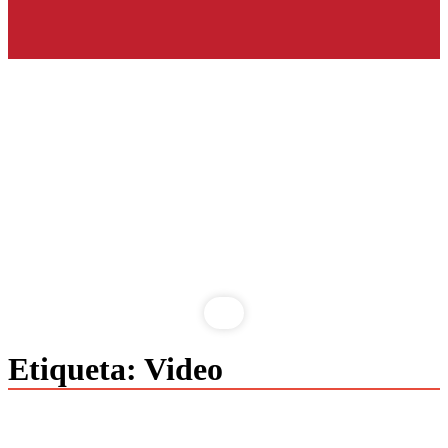
Saltar
Etiqueta:
Video
al
contenido