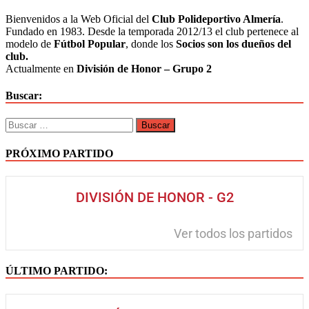
Poli,
Bienvenidos a la Web Oficial del
Club Polideportivo Almería
.
soy
Fundado en 1983. Desde la temporada 2012/13 el club pertenece al
el
modelo de
Fútbol Popular
, donde los
Socios son los dueños del
Poli!
club.
Actualmente en
División de Honor – Grupo 2
Buscar:
Buscar:
PRÓXIMO PARTIDO
DIVISIÓN DE HONOR - G2
Ver todos los partidos
ÚLTIMO PARTIDO: