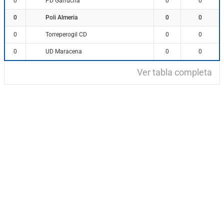
PD Garrucha
0
0
0
Poli Almeria
0
0
0
Torreperogil CD
0
0
0
UD Maracena
0
0
0
Ver tabla completa