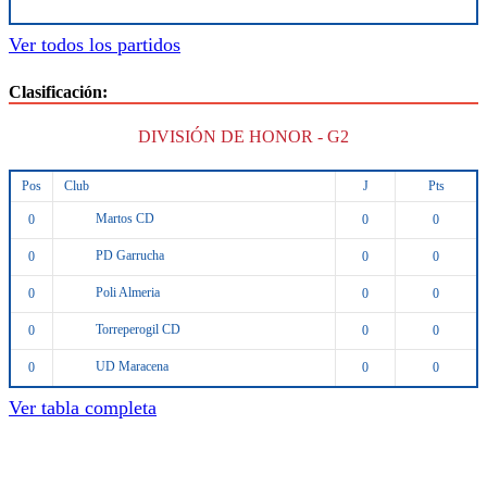
Ver todos los partidos
Clasificación:
DIVISIÓN DE HONOR - G2
Pos
Club
J
Pts
Martos CD
0
0
0
PD Garrucha
0
0
0
Poli Almeria
0
0
0
Torreperogil CD
0
0
0
UD Maracena
0
0
0
Ver tabla completa