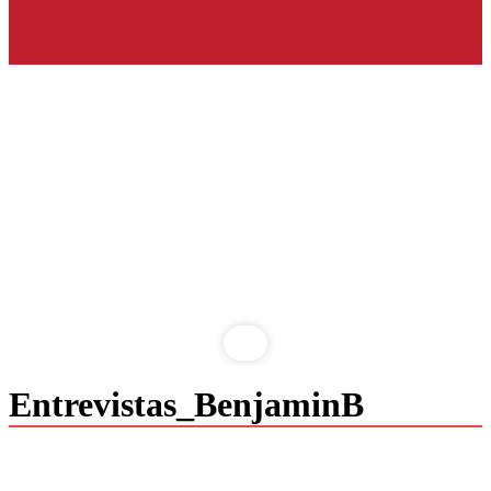
Saltar
Entrevistas_BenjaminB
al
contenido