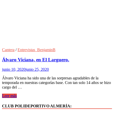
Cantera
/
Entrevistas_BenjaminB
Álvaro Viciana, en El Larguero.
junio 10, 2020
junio 25, 2020
Álvaro Viciana ha sido una de las sorpresas agradables de la
temporada en nuestras categorías base. Con tan solo 14 años se hizo
cargo del …
Álvaro
Leer más
Viciana,
en
CLUB POLIDEPORTIVO ALMERÍA:
El
Larguero.