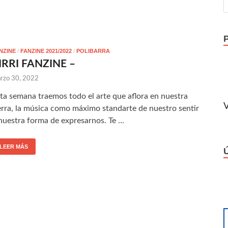
NZINE
/
FANZINE 2021/2022
/
POLIBARRA
IRRI FANZINE –
rzo 30, 2022
ta semana traemos todo el arte que aflora en nuestra
V
erra, la música como máximo standarte de nuestro sentir
nuestra forma de expresarnos. Te …
LEER MÁS