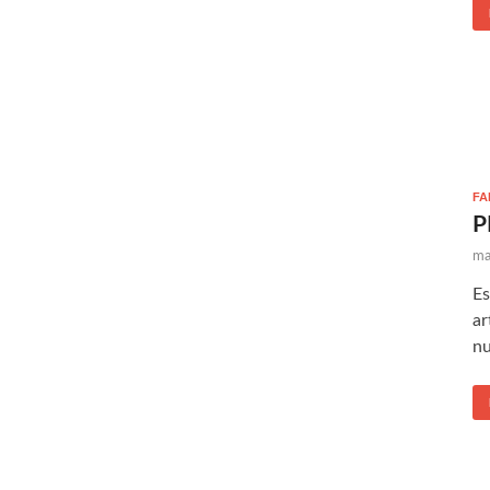
FA
P
ma
Es
ar
nu