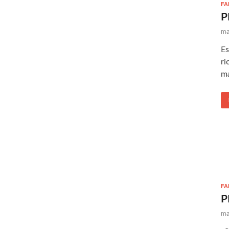
FA
P
ma
Es
ri
má
FA
P
ma