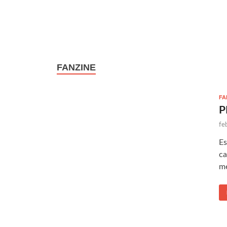
FANZINE
FA
P
fe
Es
ca
me