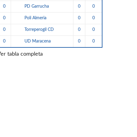
0
0
0
PD Garrucha
0
0
0
Poli Almeria
0
0
0
Torreperogil CD
0
0
0
UD Maracena
er tabla completa