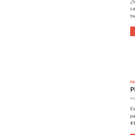
¿S
ca
tw
FA
P
ma
Es
pa
#1