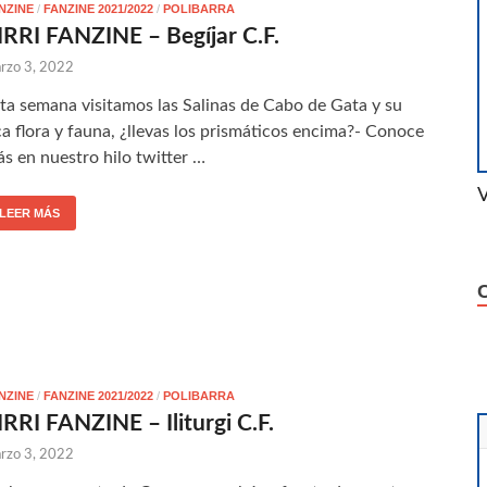
NZINE
/
FANZINE 2021/2022
/
POLIBARRA
IRRI FANZINE – Begíjar C.F.
rzo 3, 2022
ta semana visitamos las Salinas de Cabo de Gata y su
ca flora y fauna, ¿llevas los prismáticos encima?- Conoce
s en nuestro hilo twitter …
V
LEER MÁS
NZINE
/
FANZINE 2021/2022
/
POLIBARRA
IRRI FANZINE – Iliturgi C.F.
rzo 3, 2022