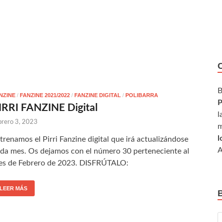
B
NZINE
/
FANZINE 2021/2022
/
FANZINE DIGITAL
/
POLIBARRA
P
IRRI FANZINE Digital
l
brero 3, 2023
m
l
trenamos el Pirri Fanzine digital que irá actualizándose
A
da mes. Os dejamos con el número 30 perteneciente al
s de Febrero de 2023. DISFRÚTALO:
LEER MÁS