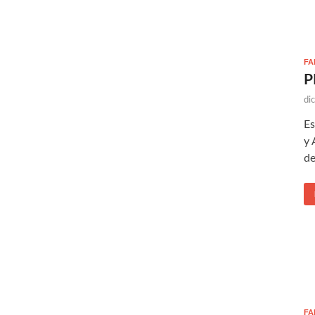
FA
P
di
Es
y 
de
FA