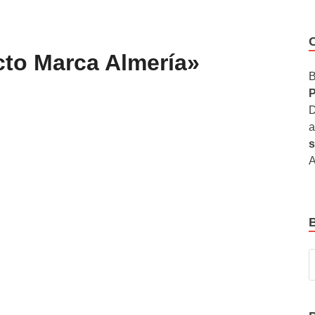
cto Marca Almería»
B
P
D
a
s
A