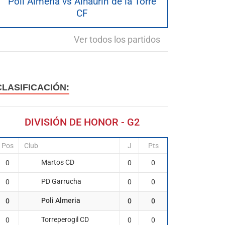
Poli Almeria vs Alhaurin de la Torre
CF
Ver todos los partidos
CLASIFICACIÓN:
DIVISIÓN DE HONOR - G2
Pos
Club
J
Pts
Martos CD
0
0
0
PD Garrucha
0
0
0
Poli Almeria
0
0
0
Torreperogil CD
0
0
0