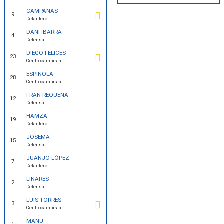
CAMPANAS
9
Delantero
DANI IBARRA
4
Defensa
DIEGO FELICES
23
Centrocampista
ESPINOLA
28
Centrocampista
FRAN REQUENA
12
Defensa
HAMZA
19
Delantero
JOSEMA
15
Defensa
JUANJO LÓPEZ
7
Delantero
LINARES
2
Defensa
LUIS TORRES
3
Centrocampista
MANU