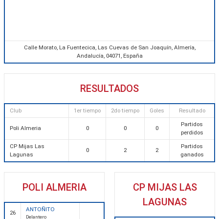
Calle Morato, La Fuentecica, Las Cuevas de San Joaquín, Almería,
Andalucía, 04071, España
RESULTADOS
Club
1er tiempo
2do tiempo
Goles
Resultado
Partidos
Poli Almeria
0
0
0
perdidos
CP Mijas Las
Partidos
0
2
2
Lagunas
ganados
POLI ALMERIA
CP MIJAS LAS
LAGUNAS
ANTOÑITO
26
Delantero