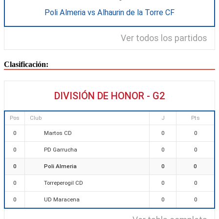
Poli Almeria vs Alhaurin de la Torre CF
Ver todos los partidos
Clasificación:
DIVISIÓN DE HONOR - G2
Pos
Club
J
Pts
Martos CD
0
0
0
PD Garrucha
0
0
0
Poli Almeria
0
0
0
Torreperogil CD
0
0
0
UD Maracena
0
0
0