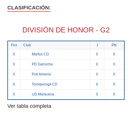
CLASIFICACIÓN:
DIVISIÓN DE HONOR - G2
Pos
Club
J
Pts
Martos CD
0
0
0
PD Garrucha
0
0
0
Poli Almeria
0
0
0
Torreperogil CD
0
0
0
UD Maracena
0
0
0
Ver tabla completa