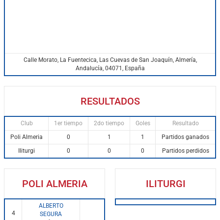
Calle Morato, La Fuentecica, Las Cuevas de San Joaquín, Almería,
Andalucía, 04071, España
RESULTADOS
Club
1er tiempo
2do tiempo
Goles
Resultado
Poli Almeria
0
1
1
Partidos ganados
Iliturgi
0
0
0
Partidos perdidos
POLI ALMERIA
ILITURGI
ALBERTO
4
SEGURA