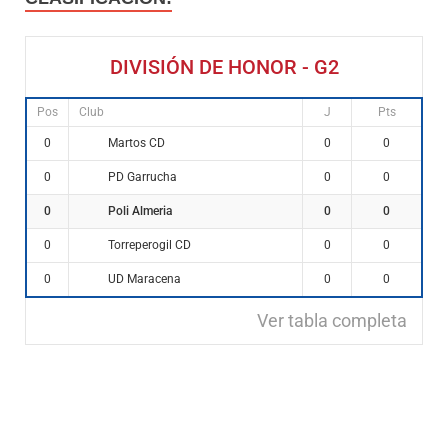
DIVISIÓN DE HONOR - G2
Pos
Club
J
Pts
Martos CD
0
0
0
PD Garrucha
0
0
0
Poli Almeria
0
0
0
Torreperogil CD
0
0
0
UD Maracena
0
0
0
Ver tabla completa