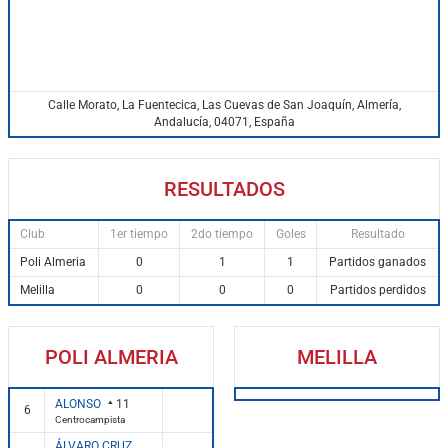
Calle Morato, La Fuentecica, Las Cuevas de San Joaquín, Almería,
Andalucía, 04071, España
RESULTADOS
Club
1er tiempo
2do tiempo
Goles
Resultado
Poli Almeria
0
1
1
Partidos ganados
Melilla
0
0
0
Partidos perdidos
POLI ALMERIA
MELILLA
ALONSO
11
6
Centrocampista
ÁLVARO CRUZ