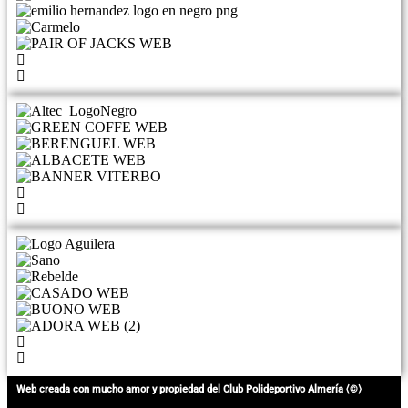
Web creada con mucho amor y propiedad del Club Polideportivo Almería ⟨©⟩