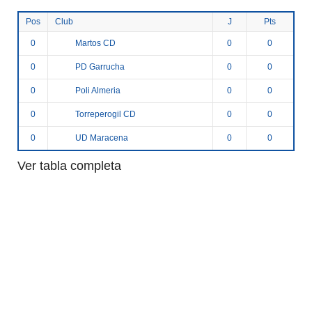
Pos
Club
J
Pts
Martos CD
0
0
0
PD Garrucha
0
0
0
Poli Almeria
0
0
0
Torreperogil CD
0
0
0
UD Maracena
0
0
0
Ver tabla completa