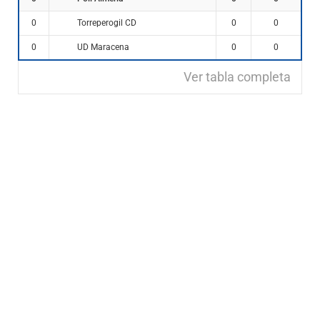
Torreperogil CD
0
0
0
UD Maracena
0
0
0
Ver tabla completa