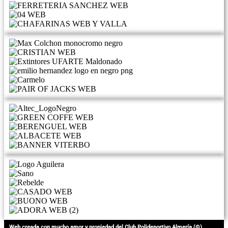
Web creada con mucho amor y propiedad del Club Polideportivo Almería ⟨©⟩