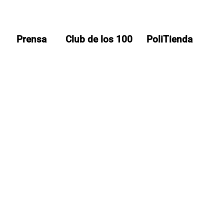
Prensa
Club de los 100
PoliTienda