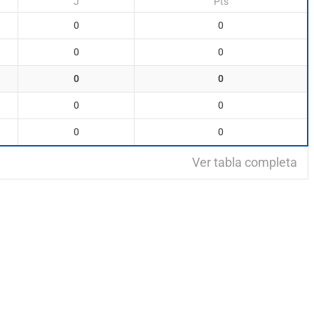
J
Pts
0
0
0
0
0
0
0
0
0
0
Ver tabla completa