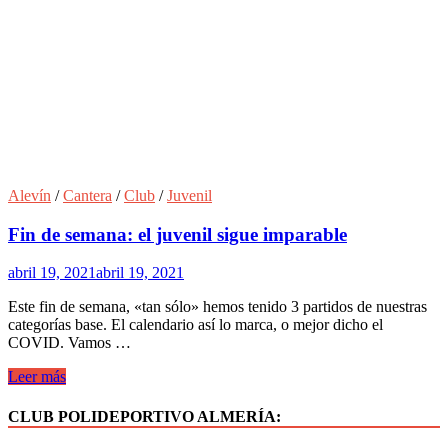
Alevín
/
Cantera
/
Club
/
Juvenil
Fin de semana: el juvenil sigue imparable
abril 19, 2021
abril 19, 2021
Este fin de semana, «tan sólo» hemos tenido 3 partidos de nuestras
categorías base. El calendario así lo marca, o mejor dicho el
COVID. Vamos …
Fin
Leer más
de
semana:
CLUB POLIDEPORTIVO ALMERÍA:
el
juvenil