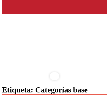
Saltar
Etiqueta:
Categorías base
al
contenido