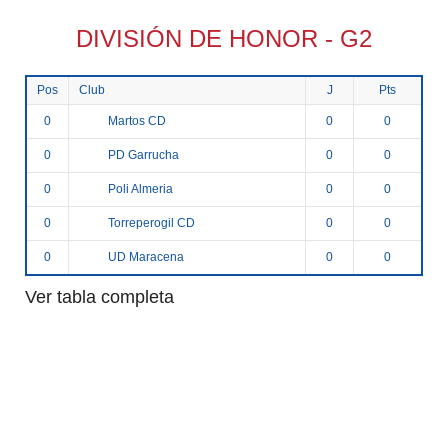
DIVISIÓN DE HONOR - G2
Pos
Club
J
Pts
Martos CD
0
0
0
PD Garrucha
0
0
0
Poli Almeria
0
0
0
Torreperogil CD
0
0
0
UD Maracena
0
0
0
Ver tabla completa