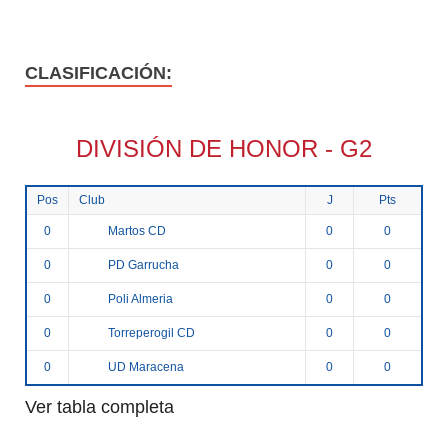
CLASIFICACIÓN:
DIVISIÓN DE HONOR - G2
Pos
Club
J
Pts
Martos CD
0
0
0
PD Garrucha
0
0
0
Poli Almeria
0
0
0
Torreperogil CD
0
0
0
UD Maracena
0
0
0
Ver tabla completa