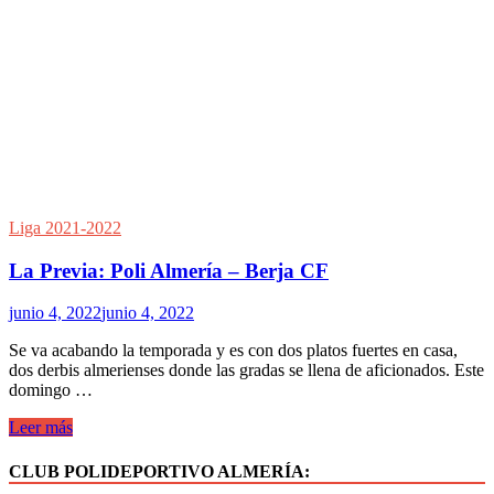
Liga 2021-2022
La Previa: Poli Almería – Berja CF
junio 4, 2022
junio 4, 2022
Se va acabando la temporada y es con dos platos fuertes en casa,
dos derbis almerienses donde las gradas se llena de aficionados. Este
domingo …
La
Leer más
Previa:
Poli
CLUB POLIDEPORTIVO ALMERÍA:
Almería