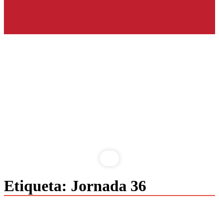
Saltar
Etiqueta:
Jornada 36
al
contenido