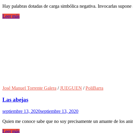
Hay palabras dotadas de carga simbólica negativa. Invocarlas supone
Leer más
José Manuel Torrente Galera
/
JUEGUEN
/
PoliBarra
Las abejas
septiembre 13, 2020
septiembre 13, 2020
Quien me conoce sabe que no soy precisamente un amante de los anim
Leer más