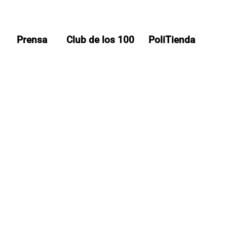
Prensa
Club de los 100
PoliTienda