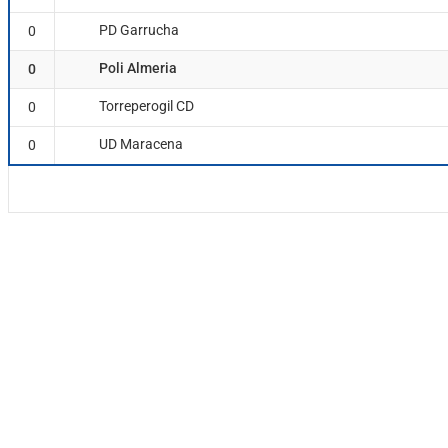
PD Garrucha
0
Poli Almeria
0
Torreperogil CD
0
UD Maracena
0