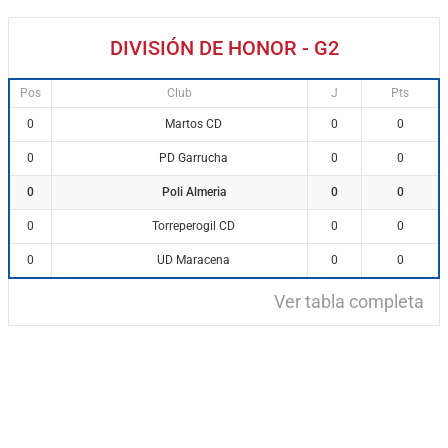
DIVISIÓN DE HONOR - G2
Pos
Club
J
Pts
Martos CD
0
0
0
PD Garrucha
0
0
0
Poli Almeria
0
0
0
Torreperogil CD
0
0
0
UD Maracena
0
0
0
Ver tabla completa