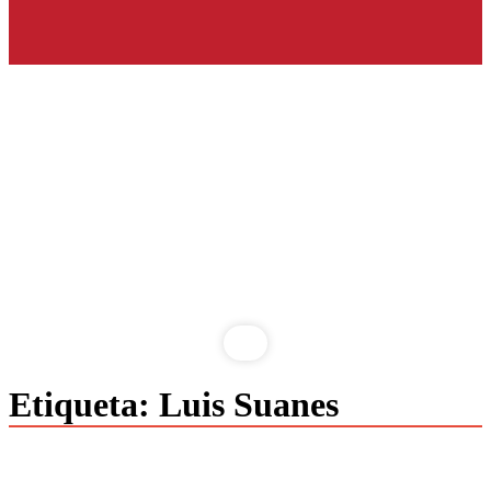
Saltar
Etiqueta:
Luis Suanes
al
contenido