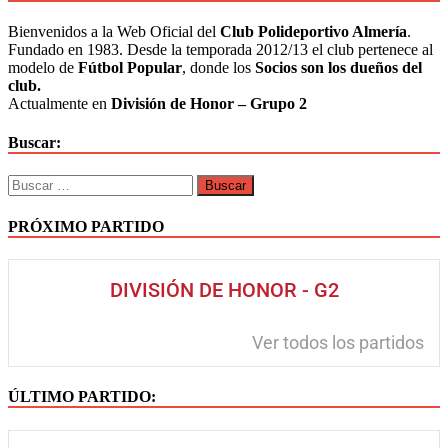
1-
1
Bienvenidos a la Web Oficial del
Club Polideportivo Almería
.
CD
Fundado en 1983. Desde la temporada 2012/13 el club pertenece al
Huétor
modelo de
Fútbol Popular
, donde los
Socios son los dueños del
Tajar
club.
(Jornada
Actualmente en
División de Honor – Grupo 2
7
–
Buscar:
29/11/2020)
Buscar:
PRÓXIMO PARTIDO
DIVISIÓN DE HONOR - G2
Ver todos los partidos
ÚLTIMO PARTIDO: