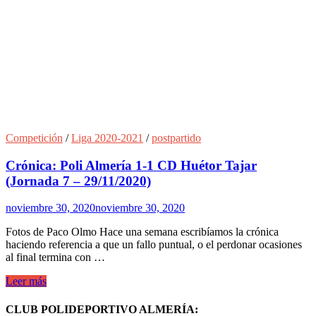
Competición
/
Liga 2020-2021
/
postpartido
Crónica: Poli Almería 1-1 CD Huétor Tajar
(Jornada 7 – 29/11/2020)
noviembre 30, 2020
noviembre 30, 2020
Fotos de Paco Olmo Hace una semana escribíamos la crónica
haciendo referencia a que un fallo puntual, o el perdonar ocasiones
al final termina con …
Crónica:
Leer más
Poli
Almería
CLUB POLIDEPORTIVO ALMERÍA: