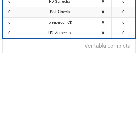
PD Garrucha
0
0
0
Poli Almeria
0
0
0
Torreperogil CD
0
0
0
UD Maracena
0
0
0
Ver tabla completa