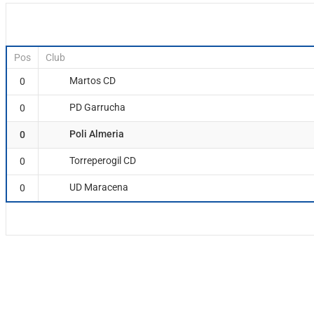
Pos
Club
Martos CD
0
PD Garrucha
0
Poli Almeria
0
Torreperogil CD
0
UD Maracena
0