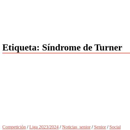
Etiqueta:
Síndrome de Turner
Competición
/
Liga 2023/2024
/
Noticias_senior
/
Senior
/
Social